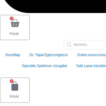
0
Kosár
Products
search
Kezdőlap
Dr. Tápai Egészségteszt
Online orvosi konz
Speciális Spektrum vizsgálat
Safe Laser kezelés
0
Kosár