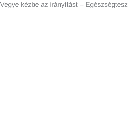
Vegye kézbe az irányítást – Egészségtesz
Skip
to
content