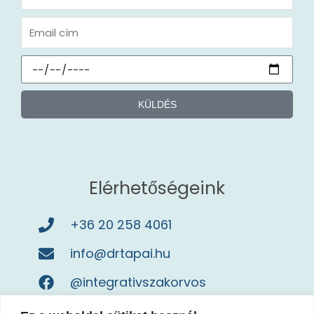
KÜLDÉS
Elérhetőségeink
+36 20 258 4061
info@drtapai.hu
@integrativszakorvos
dr.tapaimaria