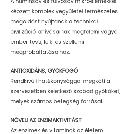
A huminsav és fulvosav mikroelemekkel
képzett komplex vegyületei természetes
megoldást nyújtanak a technikai
civilizáció kihívásainak megfelelni vágyó
ember testi, lelki és szellemi
megpróbáltatásaihoz.
ANTIOXIDÁNS, GYÖKFOGÓ
Rendkívüli hatékonysággal megköti a
szervezetben keletkező szabad gyököket,
melyek számos betegség forrásai.
NÖVELI AZ ENZIMAKTIVITÁST
Az enzimek és vitaminok az életerő