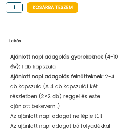
HUMINIQUM
KOSÁRBA TESZEM
kapszula
mennyiség
Leírás
Ajánlott napi adagolás gyerekeknek (4-10
év):
1 db kapszula
Ajánlott napi adagolás felnőtteknek:
2-4
db kapszula (A 4 db kapszulát két
részletben (2×2 db) reggel és este
ajánlott bekeverni.)
Az ajánlott napi adagot ne lépje túl!
Az ajánlott napi adagot bő folyadékkal