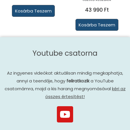
43 990
Ft
Kosárba Teszem
Kosárba Teszem
Youtube csatorna
Az ingyenes videókat aktuálisan mindig megkaphatja,
annyi a teendője, hogy
feliratkozik
a YouTube
csatornámra, majd a kis harang megnyomásával
kéri az
összes értesítést!