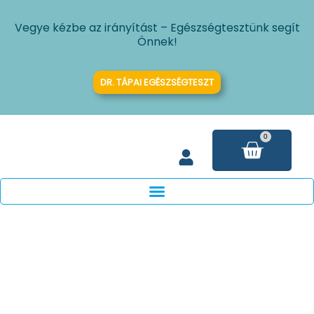
Skip
Vegye kézbe az irányítást – Egészségtesztünk segít
to
Önnek!
content
DR. TÁPAI EGÉSZSÉGTESZT
0
Kosár