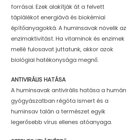
forrásai. Ezek alakítják át a felvett
táplálékot energiává és biokémiai
építőanyagokká. A huminsavak növelik az
enzimaktivitást. Ha vitaminok és enzimek
mellé fulosavat juttatunk, akkor azok
biológiai hatékonysága megnő.
ANTIVIRÁLIS HATÁSA
A huminsavak antivirális hatása a humán
gyógyászatban régóta ismert és a
huminsav talán a természet egyik
legerősebb vírus ellenes atóanyaga.