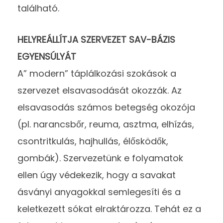
található.
HELYREÁLLÍTJA SZERVEZET SAV-BÁZIS
EGYENSÚLYÁT
A” modern” táplálkozási szokások a
szervezet elsavasodását okozzák. Az
elsavasodás számos betegség okozója
(pl. narancsbőr, reuma, asztma, elhízás,
csontritkulás, hajhullás, élősködők,
gombák). Szervezetünk e folyamatok
ellen úgy védekezik, hogy a savakat
ásványi anyagokkal semlegesíti és a
keletkezett sókat elraktározza. Tehát ez a