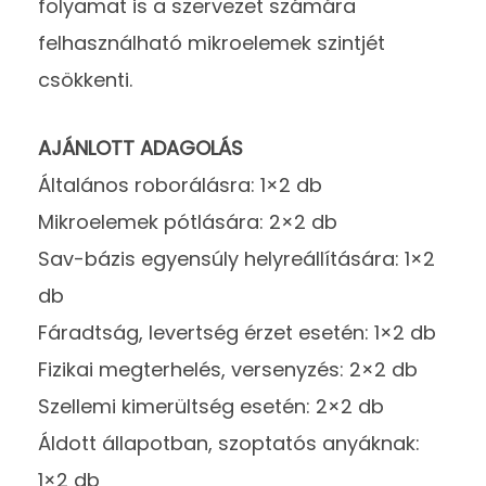
folyamat is a szervezet számára
felhasználható mikroelemek szintjét
csökkenti.
AJÁNLOTT ADAGOLÁS
Általános roborálásra: 1×2 db
Mikroelemek pótlására: 2×2 db
Sav-bázis egyensúly helyreállítására: 1×2
db
Fáradtság, levertség érzet esetén: 1×2 db
Fizikai megterhelés, versenyzés: 2×2 db
Szellemi kimerültség esetén: 2×2 db
Áldott állapotban, szoptatós anyáknak:
1×2 db