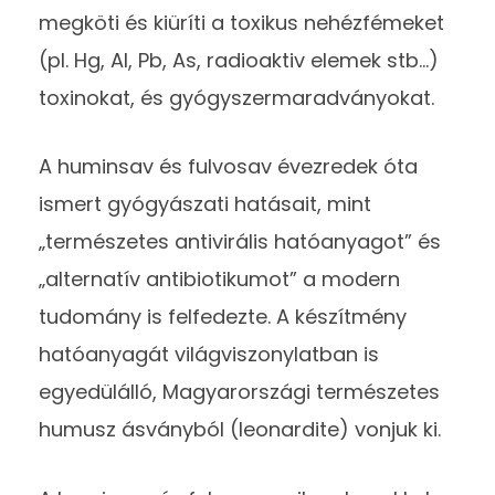
megköti és kiüríti a toxikus nehézfémeket
(pl. Hg, Al, Pb, As, radioaktiv elemek stb…)
toxinokat, és gyógyszermaradványokat.
A huminsav és fulvosav évezredek óta
ismert gyógyászati hatásait, mint
„természetes antivirális hatóanyagot” és
„alternatív antibiotikumot” a modern
tudomány is felfedezte. A készítmény
hatóanyagát világviszonylatban is
egyedülálló, Magyarországi természetes
humusz ásványból (leonardite) vonjuk ki.