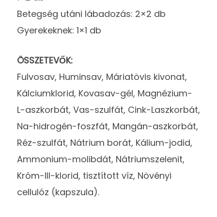
Betegség utáni lábadozás: 2×2 db
Gyerekeknek: 1×1 db
ÖSSZETEVŐK:
Fulvosav, Huminsav, Máriatövis kivonat,
Kálciumklorid, Kovasav-gél, Magnézium-
L-aszkorbát, Vas-szulfát, Cink-Laszkorbát,
Na-hidrogén-foszfát, Mangán-aszkorbát,
Réz-szulfát, Nátrium borát, Kálium-jodid,
Ammonium-molibdát, Nátriumszelenit,
Króm-III-klorid, tisztított víz, Növényi
cellulóz (kapszula).