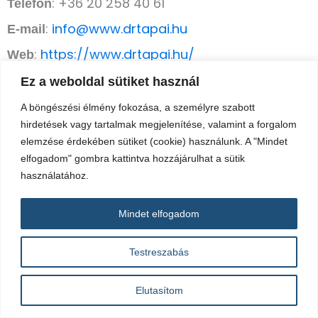
: +36 20 258 40 61
Telefon
:
info@www.drtapai.hu
E-mail
:
https://www.drtapai.hu/
Web
:
06-09-026128
Cégjegyzékszám
Ez a weboldal sütiket használ
:
27986554-2-06
Adószám
A böngészési élmény fokozása, a személyre szabott
hirdetések vagy tartalmak megjelenítése, valamint a forgalom
:
Hostinger International Ltd.
Tárhelyszolgáltató
elemzése érdekében sütiket (cookie) használunk. A "Mindet
Székhely: 61 Lordou Vironos Street, 6023
elfogadom" gombra kattintva hozzájárulhat a sütik
használatához.
Larnaca, Cyprus
Mindet elfogadom
Testreszabás
Elutasítom