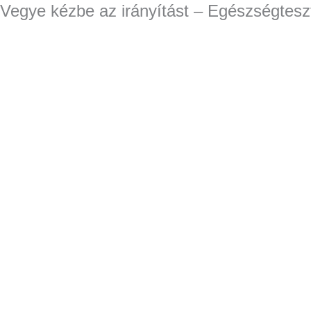
Vegye kézbe az irányítást – Egészségtesz
Skip
Products
Products
to
search
search
content